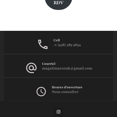
RDV
Cell
+1 (438) 389 9834
Courriel
magalimarzouk@gmail.com
Heures d'ouverture
Nous consulter