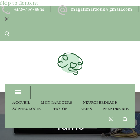
Skip to Content
+438-389-9834
magalimarzouk@gmail.com
Neurofeedback dynamique
ACCUEIL
MON PARCOURS
NEUROFEEDBACK
SOPHROLOGIE
PHOTOS
TARIFS
PRENDRE RDV
Tarifs