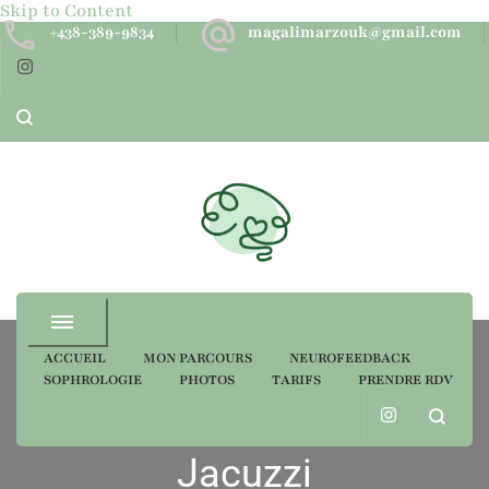
Skip to Content
+438-389-9834
magalimarzouk@gmail.com
Neurofeedback dynamique
ACCUEIL
MON PARCOURS
NEUROFEEDBACK
SOPHROLOGIE
PHOTOS
TARIFS
PRENDRE RDV
Catégorie
Jacuzzi